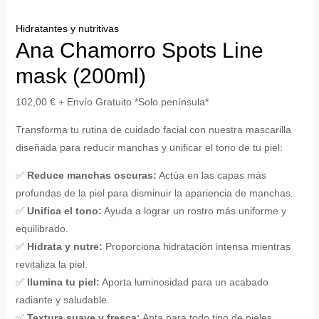
Hidratantes y nutritivas
Ana Chamorro Spots Line
mask (200ml)
102,00
€
+ Envío Gratuito *Solo península*
Transforma tu rutina de cuidado facial con nuestra mascarilla
diseñada para reducir manchas y unificar el tono de tu piel:
✅
Reduce manchas oscuras:
Actúa en las capas más
profundas de la piel para disminuir la apariencia de manchas.
✅
Unifica el tono:
Ayuda a lograr un rostro más uniforme y
ERNAR
equilibrado.
✅
Hidrata y nutre:
Proporciona hidratación intensa mientras
Ú
revitaliza la piel.
✅
Ilumina tu piel:
Aporta luminosidad para un acabado
radiante y saludable.
✅
Textura suave y fresca:
Apta para todo tipo de pieles,