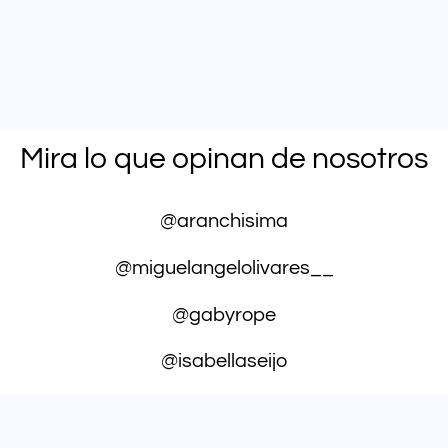
Mira lo que opinan de nosotros
@aranchisima
@miguelangelolivares__
@gabyrope
@isabellaseijo