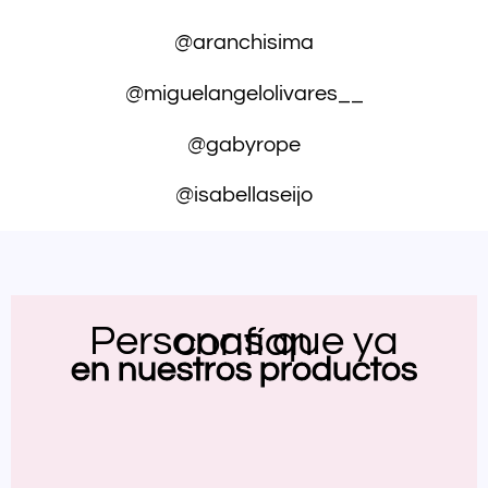
@aranchisima
@miguelangelolivares__
@gabyrope
@isabellaseijo
Personas que ya confían
en nuestros productos