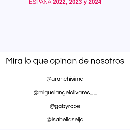
ESPAÑA
2022, 2023 y 2024
Mira lo que opinan de nosotros
@aranchisima
ERNAR
@miguelangelolivares__
@gabyrope
Ú
@isabellaseijo