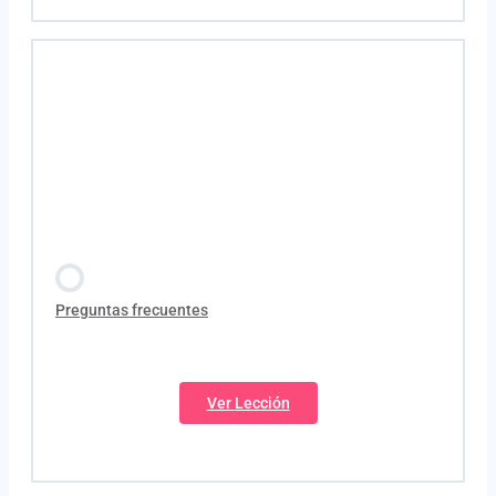
PlanBlocking
Contenido de la Lección
PlanFaceBalance
Catálogo Cosmeticos
PlanCircul
Catálogo Nutricosméticos
PlanCalm
Preguntas frecuentes
Ver Lección