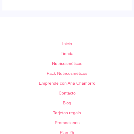
Videos promocionales Nutricosméticos
imágenes promocionales Nutricosméticos
Copys Nutricosméticos
Inicio
Roll-Up Nutricosméticos
Tienda
Nutricosméticos
Flyers Nutricosméticos
Pack Nutricosméticos
Emprende con Ana Chamorro
Contacto
Blog
Tarjetas regalo
Promociones
Plan 25