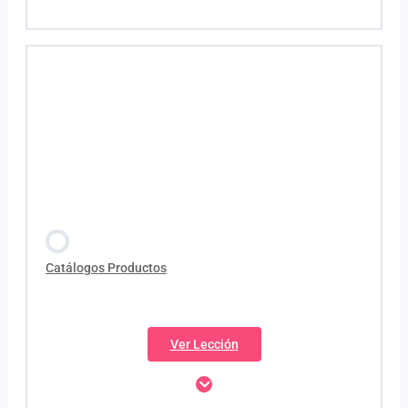
Dieta equilibrada
Contenido de la Lección
Sinergia
Plan 25
Continuidad
AntiAge
Descansos
PlanGras
Resultados
PlanCelu
PlanSun
Catálogos Productos
PlanProtect
Ver Lección
PlanMenOWoman
PlanHairDensy