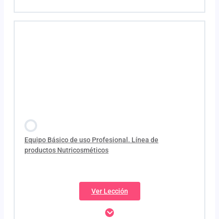
Contenido de la Lección
¿Qué es la Nutricosmetica?
Para quién esta indicado
Diagnóstico
Tratamiento de choque
Dosis Recomendadas
Equipo Básico de uso Profesional. Línea de
productos Nutricosméticos
Tiempo Recomendado
Compatibilidad
Ver Lección
Efectividad individual