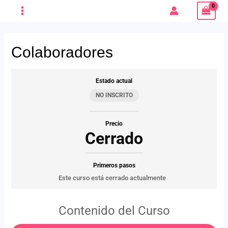
Ir
MAIN
al
MENU
contenido
Colaboradores
Estado actual
ERNAR
NO INSCRITO
Ú
ERNAR
Precio
Cerrado
Ú
Primeros pasos
Este curso está cerrado actualmente
Contenido del Curso