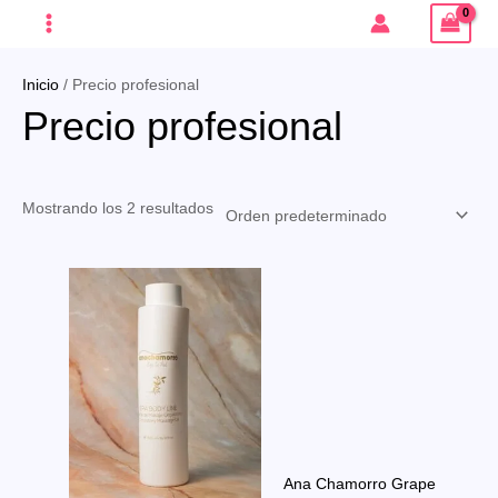
Ir
MAIN
al
MENU
contenido
Inicio
/ Precio profesional
Precio profesional
ERNAR
Mostrando los 2 resultados
Ú
ERNAR
Ú
Ana Chamorro Grape