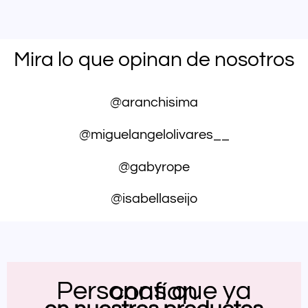
Mira lo que opinan de nosotros
@aranchisima
@miguelangelolivares__
@gabyrope
@isabellaseijo
ERNAR
Ú
Personas que ya confían