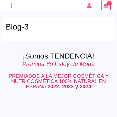
Ir
MAIN
al
MENU
contenido
Blog-3
ERNAR
¡Somos TENDENCIA!
Ú
ERNAR
Premios Yo Estoy de Moda
PREMIADOS A LA MEJOR COSMÉTICA Y
Ú
NUTRICOSMÉTICA 100% NATURAL EN
ESPAÑA
2022, 2023 y 2024